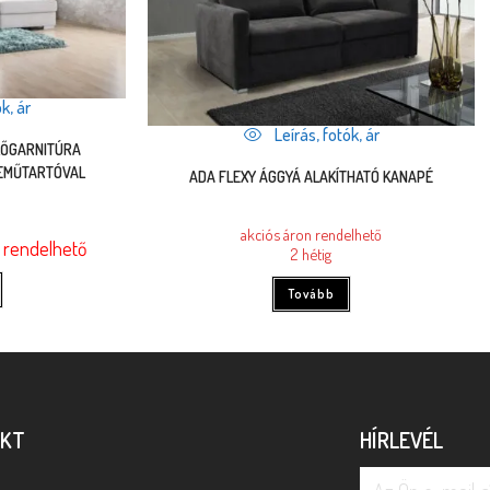
k, ár
Leírás, fotók, ár
ÜLŐGARNITÚRA
EMŰTARTÓVAL
ADA FLEXY ÁGGYÁ ALAKÍTHATÓ KANAPÉ
akciós áron rendelhető
rendelhető
2 hétig
Tovább
AKT
HÍRLEVÉL