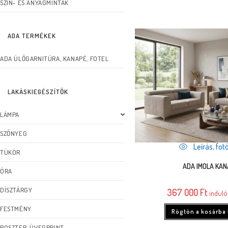
SZÍN- ÉS ANYAGMINTÁK
ADA TERMÉKEK
ADA ÜLŐGARNITÚRA, KANAPÉ, FOTEL
LAKÁSKIEGÉSZÍTŐK
LÁMPA
SZŐNYEG
Leírás, fotó
TÜKÖR
ADA IMOLA KA
ÓRA
DÍSZTÁRGY
367 000
Ft
induló
FESTMÉNY
Rögtön a kosárba
POSZTER, ÜVEGPRINT