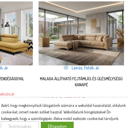
k, ár
Leírás, fotók, ár
 VENDÉGÁGGYAL
MALAGA ÁLLÍTHATÓ FEJTÁMLÁS ÉS ÜLÉSMÉLYSÉGŰ
KANAPÉ
akciós ár
1 068 700
Ft
855 000
Ft
motoros 302 x 222 cm
 teszem
Azért, hogy megkönnyítsük látogatóink számára a weboldal használatát, oldalunk
Rögtön a kosárba teszem
cookie-kat, ismert nevén sütiket használ. Weboldalunk böngészésével Ön
beleegyezik, hogy a számítógépén, illetve mobil eszközén cookie-kat tároljunk.
Testreszabás
Elfogadom