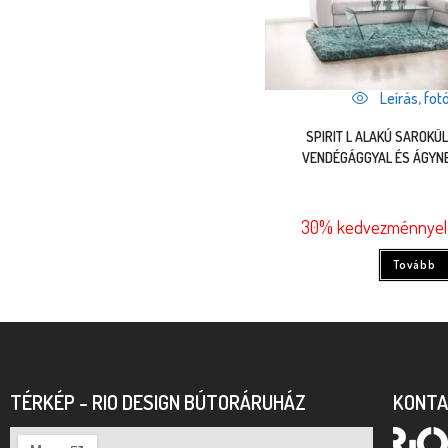
Leírás, fotó
SPIRIT L ALAKÚ SAROK
VENDÉGÁGGYAL ÉS ÁGYN
30% kedvezménnyel 
Tovább
TÉRKÉP - RIO DESIGN BÚTORÁRUHÁZ
KONT