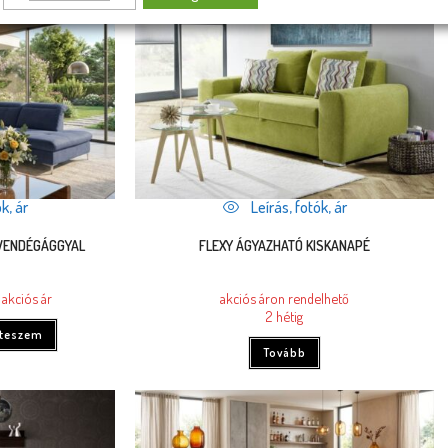
k, ár
Leírás, fotók, ár
 VENDÉGÁGGYAL
FLEXY ÁGYAZHATÓ KISKANAPÉ
 akciós ár
akciós áron rendelhető
2 hétig
 teszem
Tovább