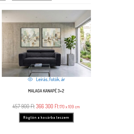
Leírás, fotók, ár
MALAGA KANAPÉ 3+2
457 900
Ft
366 300
Ft
170 x 109 cm
Rögtön a kosárba teszem