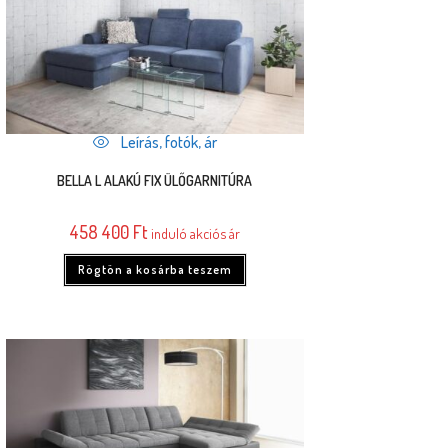
Leírás, fotók, ár
BELLA L ALAKÚ FIX ÜLŐGARNITÚRA
458 400
Ft
induló akciós ár
Rögtön a kosárba teszem