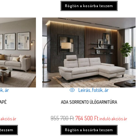
Rögtön a kosárba teszem
k, ár
Leírás, fotók, ár
NAPÉ
ADA SORRENTO ÜLŐGARNITÚRA
955 700
Ft
764 500
Ft
 akciós ár
induló akciós ár
 teszem
Rögtön a kosárba teszem