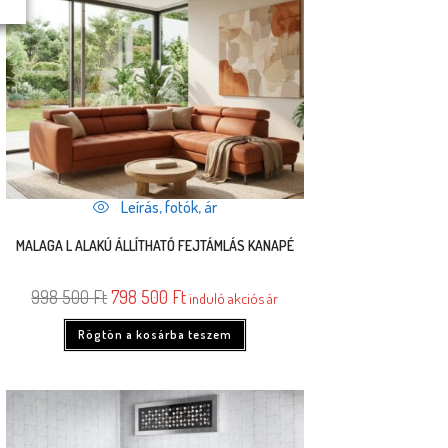
Leírás, fotók, ár
MALAGA L ALAKÚ ÁLLÍTHATÓ FEJTÁMLÁS KANAPÉ
998 500
Ft
798 500
Ft
induló akciós ár
Rögtön a kosárba teszem