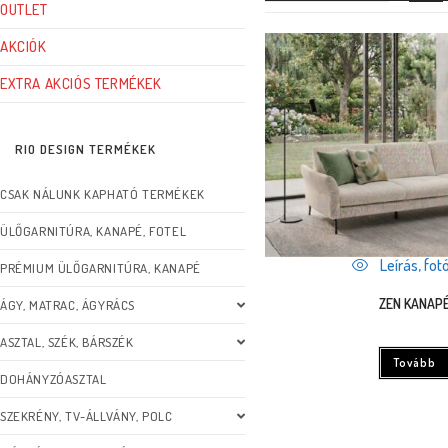
OUTLET
AKCIÓK
EXTRA AKCIÓS TERMÉKEK
RIO DESIGN TERMÉKEK
CSAK NÁLUNK KAPHATÓ TERMÉKEK
ÜLŐGARNITÚRA, KANAPÉ, FOTEL
Leírás, fotó
PRÉMIUM ÜLŐGARNITÚRA, KANAPÉ
ZEN KANAP
ÁGY, MATRAC, ÁGYRÁCS
ASZTAL, SZÉK, BÁRSZÉK
Tovább
DOHÁNYZÓASZTAL
SZEKRÉNY, TV-ÁLLVÁNY, POLC