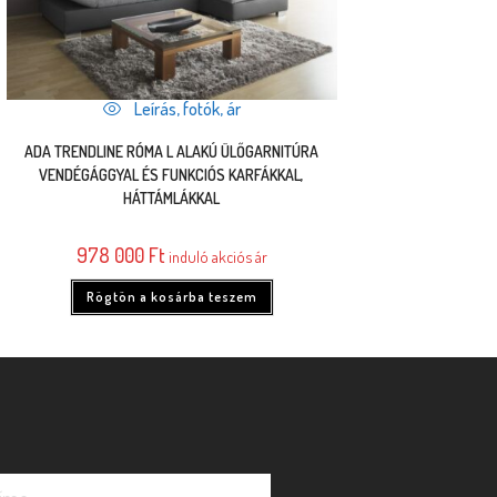
Leírás, fotók, ár
ADA TRENDLINE RÓMA L ALAKÚ ÜLŐGARNITÚRA
VENDÉGÁGGYAL ÉS FUNKCIÓS KARFÁKKAL,
HÁTTÁMLÁKKAL
978 000
Ft
induló akciós ár
Rögtön a kosárba teszem