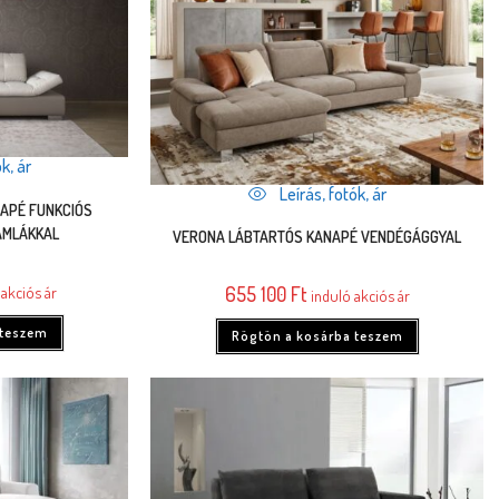
k, ár
Leírás, fotók, ár
NAPÉ FUNKCIÓS
ÁMLÁKKAL
VERONA LÁBTARTÓS KANAPÉ VENDÉGÁGGYAL
akciós ár
655 100
Ft
induló akciós ár
 teszem
Rögtön a kosárba teszem