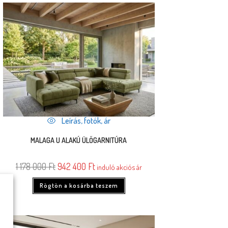
Leírás, fotók, ár
MALAGA U ALAKÚ ÜLŐGARNITÚRA
1 178 000
Ft
942 400
Ft
induló akciós ár
Rögtön a kosárba teszem