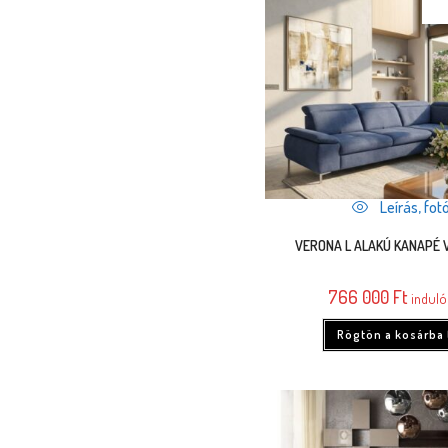
Leírás, fotó
VERONA L ALAKÚ KANAPÉ
766 000
Ft
induló
Rögtön a kosárba