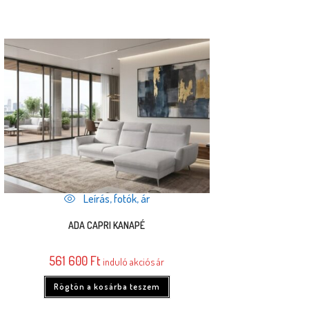
Leírás, fotók, ár
ADA CAPRI KANAPÉ
561 600
Ft
induló akciós ár
Rögtön a kosárba teszem