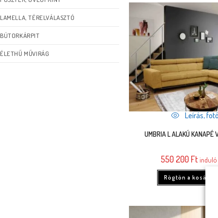
LAMELLA, TÉRELVÁLASZTÓ
BÚTORKÁRPIT
ÉLETHŰ MŰVIRÁG
Leírás, fotó
UMBRIA L ALAKÚ KANAPÉ
550 200
Ft
induló 
Rögtön a kosárba