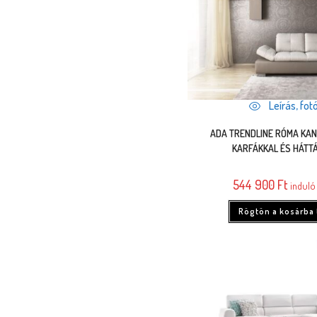
Leírás, fotó
ADA TRENDLINE RÓMA KA
KARFÁKKAL ÉS HÁTT
544 900
Ft
induló 
Rögtön a kosárba