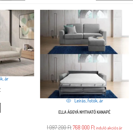
k, ár
É
Leírás, fotók, ár
ELLA ÁGGYÁ NYITHATÓ KANAPÉ
1 097 200
Ft
768 000
Ft
induló akciós ár