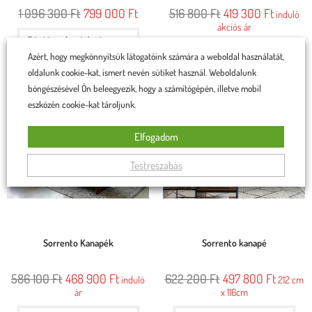
1 096 300
Ft
799 000
Ft
516 800
Ft
419 300
Ft
induló
akciós ár
Rögtön a kosárba teszem
Rögtön a kosárba teszem
Azért, hogy megkönnyítsük látogatóink számára a weboldal használatát,
oldalunk cookie-kat, ismert nevén sütiket használ. Weboldalunk
böngészésével Ön beleegyezik, hogy a számítógépén, illetve mobil
eszközén cookie-kat tároljunk.
Elfogadom
Testreszabás
Sorrento Kanapék
Sorrento kanapé
586 100
Ft
468 900
Ft
622 200
Ft
497 800
Ft
induló
212 cm
ár
x 116cm