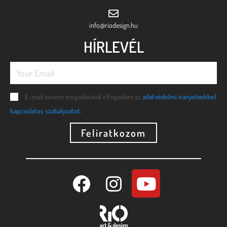
info@riodesign.hu
HÍRLEVÉL
E-mail címem megadásával elfogadom az
adatvédelmi irányelvekkel
kapcsolatos szabályzatot.
Feliratkozom