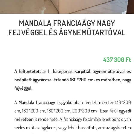
MANDALA FRANCIAÁGY NAGY
FEJVÉGGEL ÉS ÁGYNEMŰTARTÓVAL
437 300
Ft
A feltüntetett ár II. kategóriás kárpittal, ágyneműtartóval és
beépített ágyráccsal értendő 160*200 cm-es méretben, nagy
fejvéggel.
A
Mandala franciaágy
leggyakrabban rendelt méretei: 140*200
cm, 160*200 cm, 180*200 cm, 200*200 cm. Ezen felül
egyedi
méretben
is rendelhető. A franciaágy fejtámlája lehet pont olyan
széles mint az ágykeret, vagy lehet hosszított, ami az ágykereten