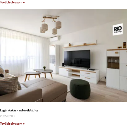
Tovább olvasom »
Legénylakás – natúr életstílus
2025.07.08.
Tovább olvasom »