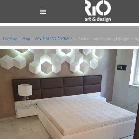
Kezdőlap
>
Shop
>
ÁGY, MATRAC, ÁGYRÁCS
>
Mandala franciaágy nagy fejvéggel és á