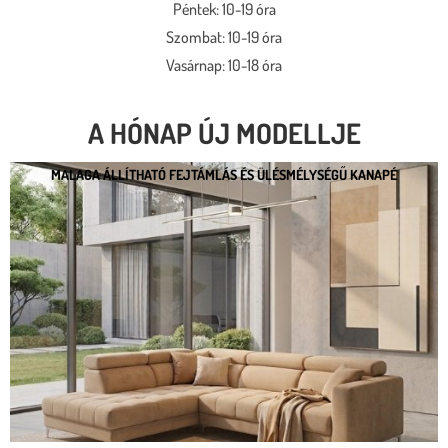
Péntek: 10-19 óra
Szombat: 10-19 óra
Vasárnap: 10-18 óra
A HÓNAP ÚJ MODELLJE
MALAGA ÁLLÍTHATÓ FEJTÁMLÁS ÉS ÜLÉSMÉLYSÉGŰ KANAPÉ
MALAGA ÁLLÍTHATÓ FEJTÁMLÁS ÉS
ÜLÉSMÉLYSÉGŰ KANAPÉ
* kedvező ár
* több százféle kárpit
* moduláris rendszer
* motoros állíthatóság
Megnézem