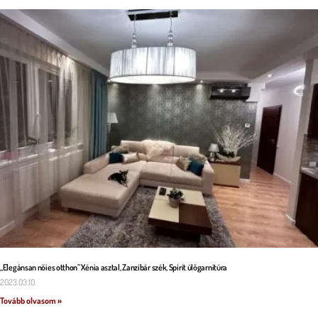
„Elegánsan nőies otthon” Xénia asztal, Zanzibár szék, Spirit ülőgarnitúra
2023.03.10.
Tovább olvasom »