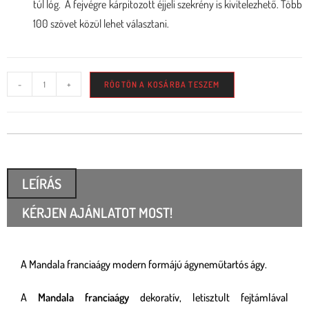
túl lóg. A fejvégre kárpitozott éjjeli szekrény is kivitelezhető. Több
100 szövet közül lehet választani.
-
+
RÖGTÖN A KOSÁRBA TESZEM
LEÍRÁS
KÉRJEN AJÁNLATOT MOST!
A Mandala franciaágy modern formájú ágyneműtartós ágy.
A
Mandala franciaágy
dekoratív, letisztult fejtámlával