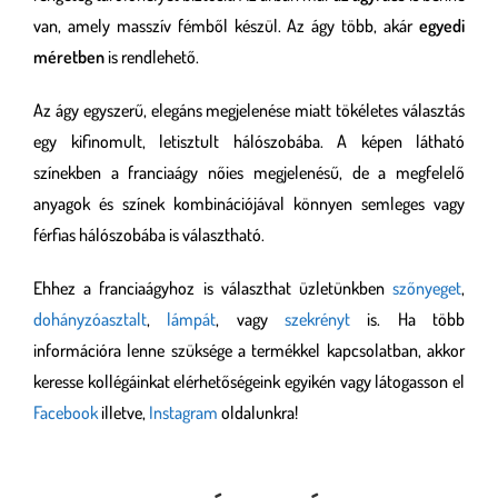
van, amely masszív fémből készül. Az ágy több, akár
egyedi
méretben
is rendlehető.
Az ágy egyszerű, elegáns megjelenése miatt tökéletes választás
egy kifinomult, letisztult hálószobába. A képen látható
színekben a franciaágy nőies megjelenésű, de a megfelelő
anyagok és színek kombinációjával könnyen semleges vagy
férfias hálószobába is választható.
Ehhez a franciaágyhoz is választhat üzletünkben
szőnyeget
,
dohányzóasztalt
,
lámpát
, vagy
szekrényt
is. Ha több
információra lenne szüksége a termékkel kapcsolatban, akkor
keresse kollégáinkat elérhetőségeink egyikén vagy látogasson el
Facebook
illetve,
Instagram
oldalunkra!