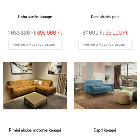
Doha akciós kanapé
Dana akciós polc
1 053 800
Ft
699 000
Ft
87 000
Ft
39 000
Ft
Rögtön a kosárba teszem
Rögtön a kosárba teszem
Rimini akciós motoros kanapé
Capri kanapé