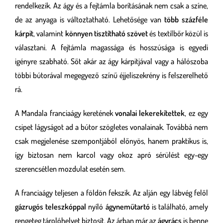
rendelkezik. Az ágy és a fejtámla borításának nem csak a színe,
de az anyaga is változtatható. Lehetősége van
több százféle
kárpit
, valamint
könnyen tisztítható szövet
és textilbőr közül is
választani. A fejtámla magassága és hosszúsága is egyedi
igényre szabható. Sőt akár az ágy kárpitjával vagy a hálószoba
többi bútorával megegyező színű éjjeliszekrény is felszerelhető
rá.
A Mandala franciaágy keretének
vonalai lekerekítettek
, ez egy
csipet lágyságot ad a bútor szögletes vonalainak. Továbbá nem
csak megjelenése szempontjából előnyös, hanem praktikus is,
így biztosan nem karcol vagy okoz apró sérülést egy-egy
szerencsétlen mozdulat esetén sem.
A franciaágy teljesen a földön fekszik. Az alján egy lábvég felől
gázrugós teleszkóppal
nyíló
ágyneműtartó
is található, amely
rengeteg tárolóhelyet biztosít. Az árban már az
ágyrács
is benne