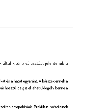
 által kitűnő választást jelentenek a
kat és a hátat egyaránt. A bárszék ennek a
 hosszú ideig is el lehet üldögélni benne a
zetten strapabíróak. Praktikus méreteinek