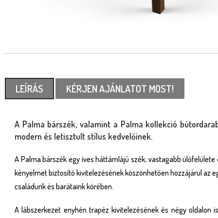
LEÍRÁS
KÉRJEN AJÁNLATOT MOST!
A Palma bárszék, valamint a Palma kollekció bútordarabj
modern és letisztult stílus kedvelőinek.
A Palma bárszék egy íves háttámlájú szék, vastagabb ülőfelülete
kényelmet biztosító kivitelezésének köszönhetően hozzájárul az e
családunk és barátaink körében.
A lábszerkezet enyhén trapéz kivitelezésének és négy oldalon 