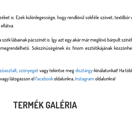
éket is. Ezek különlegessége, hogy rendkívül sokféle szövet, textilbőr 
ellátva.
ék lábainak pácszínét is. Így azt egy akár már meglévő bárpult színéhe
is megrendelhető. Sokszínűségének és finom esztétikájának köszön
zőasztalt
,
szőnyeget
vagy tekintse meg
dísztárgy
-kínálatunkat! Ha tö
vagy látogasson el
Facebook
oldalunkra,
Instagram
oldalunkra!
TERMÉK GALÉRIA