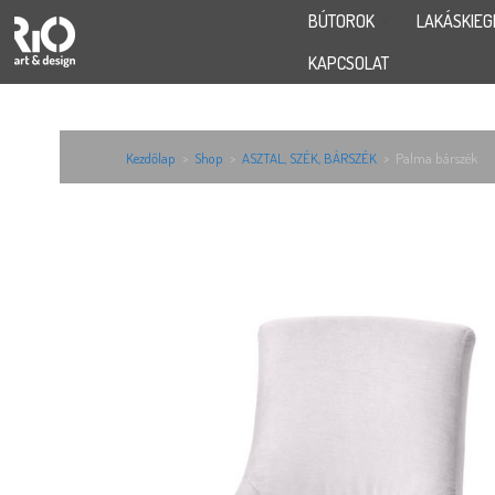
BÚTOROK
LAKÁSKIEG
KAPCSOLAT
Kezdőlap
>
Shop
>
ASZTAL, SZÉK, BÁRSZÉK
>
Palma bárszék