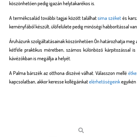
köszönhetően pedig igazán helytakarékos is.
A termékcsalád további tagjai között találhat
sima széket
és karsz
keményfából készült, ülőfelülete pedig minőségi habborítással van 
Áruházunk szolgáltatásainak köszönhetően Ön határozhatja meg a sz
kétféle praktikus méretben, számos különböző kárpitozással 
kávézókban is megállja a helyét.
A Palma bárszék az otthona díszévé válhat. Válasszon mellé
étke
kapcsolatban, akkor keresse kollégáinkat
elérhetőségeink
egyikén 