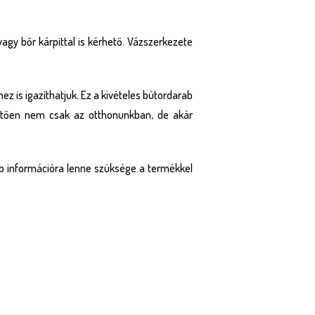
vagy bőr kárpittal is kérhető. Vázszerkezete
z is igazíthatjuk. Ez a kivételes bútordarab
hetően nem csak az otthonunkban, de akár
bb információra lenne szüksége a termékkel