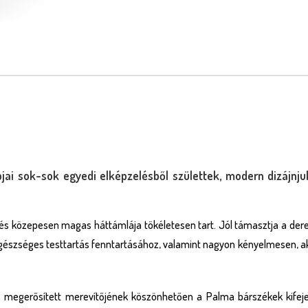
ai sok-sok egyedi elképzelésből születtek, modern dizájnjuk
 és közepesen magas háttámlája tökéletesen tart. Jól támasztja a dere
gészséges testtartás fenntartásához, valamint nagyon kényelmesen, akár
is megerősített merevítőjének köszönhetően a Palma bárszékek kifeje