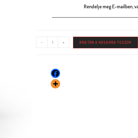
Rendelje meg E-mailben, va
-
+
RÖGTÖN A KOSÁRBA TESZEM