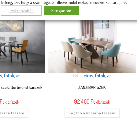
KAPCSOLÓDÓ TERMÉKEK
beleegyezik, hogy a számítógépén, illetve mobil eszközén cookie-kat tároljunk.
Testreszabás
Elfogadom
s, fotók, ár
Leírás, fotók, ár
d szék, Dortmund karszék
ZANZIBÁR SZÉK
Ft
92 400
Ft
db/szék
db/szék
sárba teszem
Rögtön a kosárba teszem