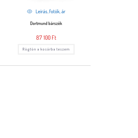
Leírás, fotók, ár
Dortmund bárszék
87 100
Ft
Rögtön a kosárba teszem