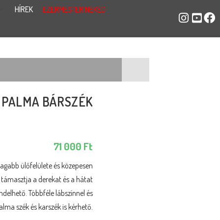
HÍREK
EZERMESTER NEKED
PALMA BÁRSZÉK
71 000
Ft
tagabb ülőfelülete és közepesen
 támasztja a derekat és a hátat
delhető. Többféle lábszínnel és
alma szék és karszék is kérhető.