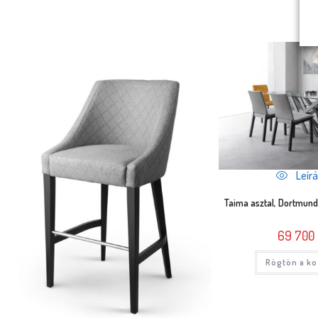
Leírá
Taima asztal, Dortmun
69 700
Rögtön a ko