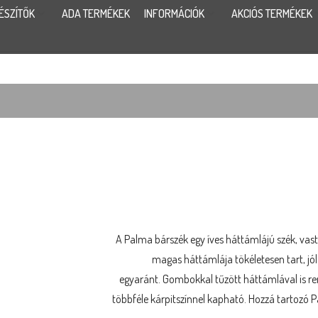
ÉSZÍTŐK
ADA TERMÉKEK
INFORMÁCIÓK
AKCIÓS TERMÉKEK
A Palma bárszék egy íves háttámlájú szék, vas
magas háttámlája tökéletesen tart, jól
egyaránt. Gombokkal tűzött háttámlával is ren
többféle kárpitszínnel kapható. Hozzá tartozó P