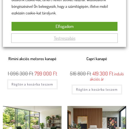
böngészésével Ön beleegyezik, hogy a számítógépén, illetve mobil
eszközén cookie-kat tároljunk.
Elfogadom
Testreszabás
Rimini akciós motoros kanapé
Capri kanapé
1 096 300
Ft
799 000
Ft
516 800
Ft
419 300
Ft
induló
akciós ár
Rögtön a kosárba teszem
Rögtön a kosárba teszem