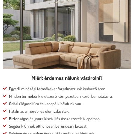
ÜLÉSMÉLYSÉGŰ KANAPÉ
* kedvező ár
* több százféle kárpit
* moduláris rendszer
* motoros állíthatóság
Megnézem
Miért érdemes nálunk vásárolni?
Egyedi, minőségi termékeket forgalmazzunk kedvező áron
Minden termékünk életszerű környezetben kerül bemutatásra.
Óriási ülőgarnitúra és kanapé kínálatunk van.
Hatalmas a méret- és elemválaszték.
Biztonságos és gyors kiszállítás összeszerelt állapotban.
Segítünk Önnek otthonosan berendezni lakását!
Színben és anyagban összeillő termékeket kínálunk.