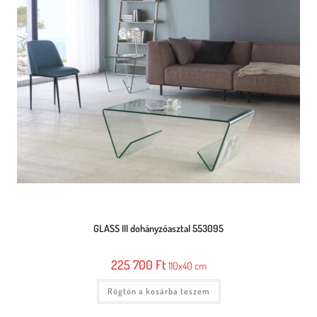
GLASS III dohányzóasztal 553095
225 700
Ft
110x40 cm
Rögtön a kosárba teszem