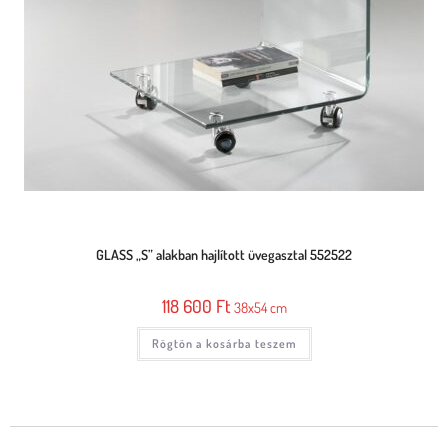
GLASS „S” alakban hajlított üvegasztal 552522
118 600
Ft
38x54 cm
Rögtön a kosárba teszem