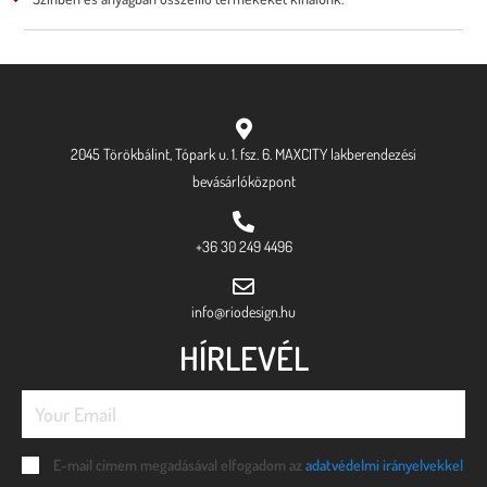
2045 Törökbálint, Tópark u. 1. fsz. 6. MAXCITY lakberendezési
bevásárlóközpont
+36 30 249 4496
info@riodesign.hu
HÍRLEVÉL
E-mail címem megadásával elfogadom az
adatvédelmi irányelvekkel