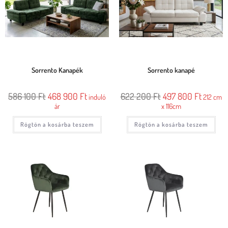
Sorrento Kanapék
Sorrento kanapé
586 100
Ft
468 900
Ft
622 200
Ft
497 800
Ft
induló
212 cm
ár
x 116cm
Rögtön a kosárba teszem
Rögtön a kosárba teszem