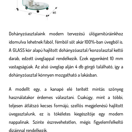
Dohányzóasztalaink modern tervezésű ülőgarnitúráinkhoz
idomulva lehetnek fából, fémből sőt akár 100%-ban üvegből is.
A GLASS kör alapú hajlított dohányzóasztal/konzolasztal kettő
darab, edzett üveglappal rendelkezik. Ezek egyenként 10 mm
vastagságúak. Az alsó üveglap alján 4 db görgő található, így a
dohányzóasztal könnyen mozgatható a lakásban.
A modellt egy, a kanapé elé terített mintás szőnyeg
használatakor érdemes választani. Csakúgy, mint a többi,
teljesen átlátszó kecses formájú, szellős megjelenésű hajlított
üvegasztalunk, ez is tökéletes kiegészítője egy modern
nappalinak. Szinte észrevehetetlen, mégis figyelemfelkeltő
dizájnnal rendelkezik.