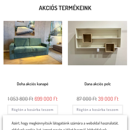
AKCIÓS TERMÉKEINK
Doha akciós kanapé
Dana akciós polc
1 053 800
Ft
699 000
Ft
87 000
Ft
39 000
Ft
Rögtön a kosárba teszem
Rögtön a kosárba teszem
Azért, hogy megkönnyítsük látogatóink számára a weboldal használatát,
oldalunk cookie-kat, ismert nevén sütiket használ. Weboldalunk