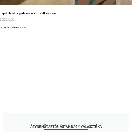
Tapétához hangolva – dizájn az étkezőben
2022.12.06.
Tovább olvasom »
ÁGYNEMŰTARTÓS ÁGYAK NAGY VÁLASZTÉKA