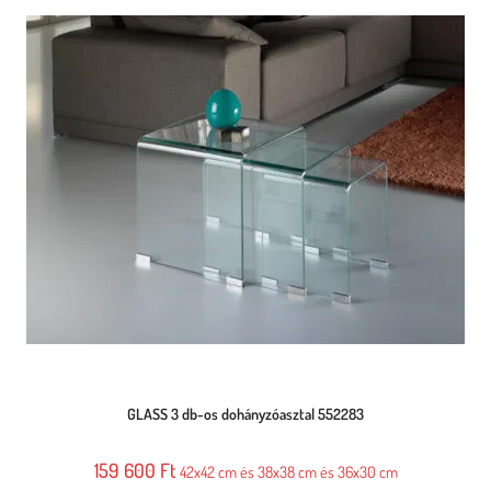
GLASS 3 db-os dohányzóasztal 552283
159 600
Ft
42x42 cm és 38x38 cm és 36x30 cm