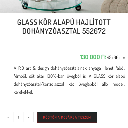
GLASS KÖR ALAPÚ HAJLÍTOTT
DOHÁNYZÓASZTAL 552672
130 000
Ft
45x60 cm
A RIO art & design dohányzóasztalainak anyaga lehet fából,
fémből, sőt akár 100%-ban üvegből is. A GLASS kör alapú
dohányzóasztal/konzolasztal két üveglapból álló modell,
kerekekkel.
-
+
RÖGTÖN A KOSÁRBA TESZEM