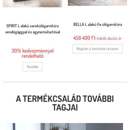
BELLA L alakú fix ülőgarnitúra
SPIRIT L alakú sarokülőgarnitúra
vendégággyal és ágyneműtartóval
458 400
Ft
induló akciós ár
Rögtön a kosárba teszem
30% kedvezménnyel
rendelhető
Tovább
A TERMÉKCSALÁD TOVÁBBI
TAGJAI