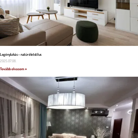
Legénylakás – natúr életstílus
2025.07.08.
Tovább olvasom »