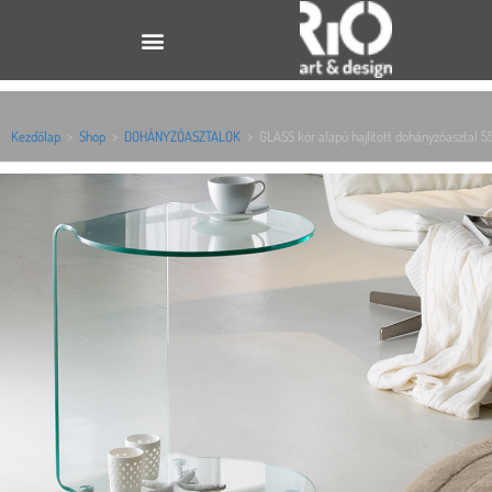
Kezdőlap
>
Shop
>
DOHÁNYZÓASZTALOK
>
GLASS kör alapú hajlított dohányzóasztal 