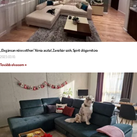
„Elegánsan nőies otthon” Xénia asztal, Zanzibár szék, Spirit ülőgarnitúra
2023.03.10.
Tovább olvasom »