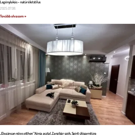
Legénylakás – natúr életstílus
2025.07.08.
Tovább olvasom »
„Elegánsan nőies otthon” Xénia asztal, Zanzibár szék, Spirit ülőgarnitúra