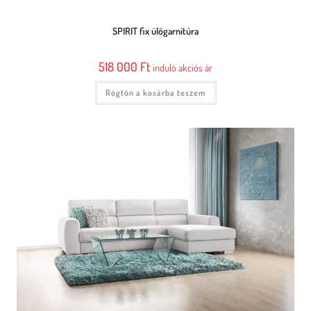
SPIRIT fix ülőgarnitúra
518 000
Ft
induló akciós ár
Rögtön a kosárba teszem