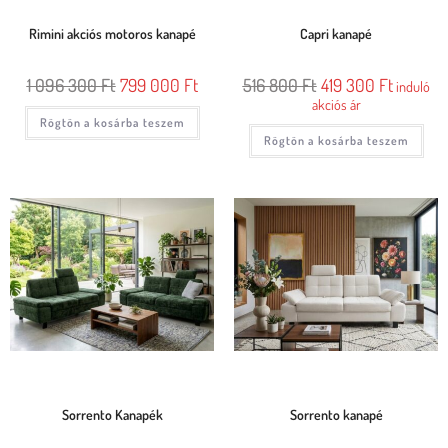
Rimini akciós motoros kanapé
Capri kanapé
1 096 300
Ft
799 000
Ft
516 800
Ft
419 300
Ft
induló
akciós ár
Rögtön a kosárba teszem
Rögtön a kosárba teszem
Sorrento Kanapék
Sorrento kanapé