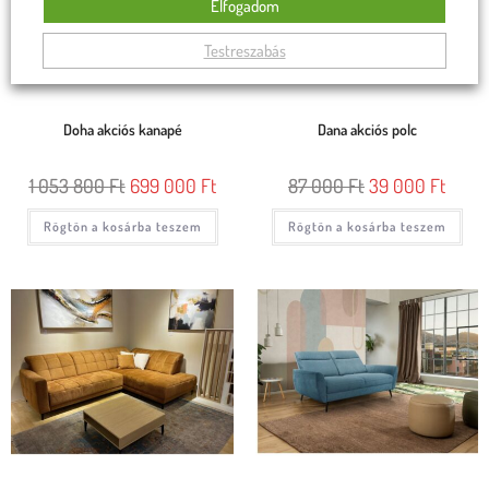
Elfogadom
Testreszabás
Doha akciós kanapé
Dana akciós polc
1 053 800
Ft
699 000
Ft
87 000
Ft
39 000
Ft
Rögtön a kosárba teszem
Rögtön a kosárba teszem