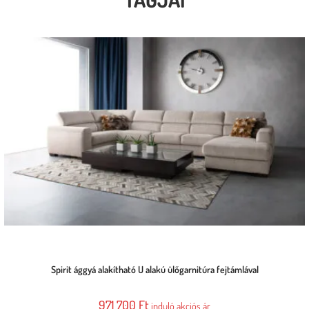
Spirit ággyá alakítható U alakú ülőgarnitúra fejtámlával
971 700
Ft
induló akciós ár