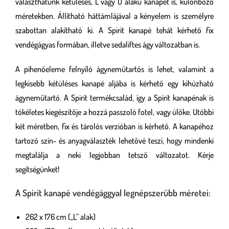
választhatunk kétüléses, L vagy U alakú kanapét is, különböző
méretekben. Állítható háttámlájával a kényelem is személyre
szabottan alakítható ki. A Spirit kanapé tehát kérhető fix
vendégágyas formában, illetve sedaliftes ágy változatban is.
A pihenőeleme felnyíló ágyneműtartós is lehet, valamint a
legkisebb kétüléses kanapé aljába is kérhető egy kihúzható
ágyneműtartó. A Spirit termékcsalád, így a Spirit kanapénak is
tökéletes kiegészítője a hozzá passzoló fotel, vagy ülőke. Utóbbi
két méretben, fix és tárolós verzióban is kérhető. A kanapéhoz
tartozó szín- és anyagválaszték lehetővé teszi, hogy mindenki
megtalálja a neki legjobban tetsző változatot. Kérje
segítségünket!
A Spirit kanapé vendégággyal legnépszerűbb méretei:
262 x 176 cm („L” alak)