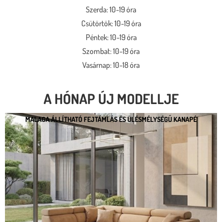
Szerda: 10-19 óra
Csütörtök: 10-19 óra
Péntek: 10-19 óra
Szombat: 10-19 óra
Vasárnap: 10-18 óra
A HÓNAP ÚJ MODELLJE
MALAGA ÁLLÍTHATÓ FEJTÁMLÁS ÉS ÜLÉSMÉLYSÉGŰ KANAPÉ
MALAGA ÁLLÍTHATÓ FEJTÁMLÁS ÉS
ÜLÉSMÉLYSÉGŰ KANAPÉ
* kedvező ár
* több százféle kárpit
* moduláris rendszer
* motoros állíthatóság