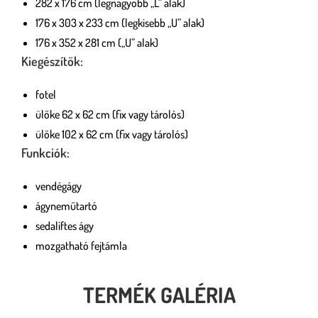
282 x 176 cm (legnagyobb „L” alak)
176 x 303 x 233 cm (legkisebb „U” alak)
176 x 352 x 281 cm („U” alak)
Kiegészítők:
fotel
ülőke 62 x 62 cm (fix vagy tárolós)
ülőke 102 x 62 cm (fix vagy tárolós)
Funkciók:
vendégágy
ágyneműtartó
sedaliftes ágy
mozgatható fejtámla
TERMÉK GALÉRIA