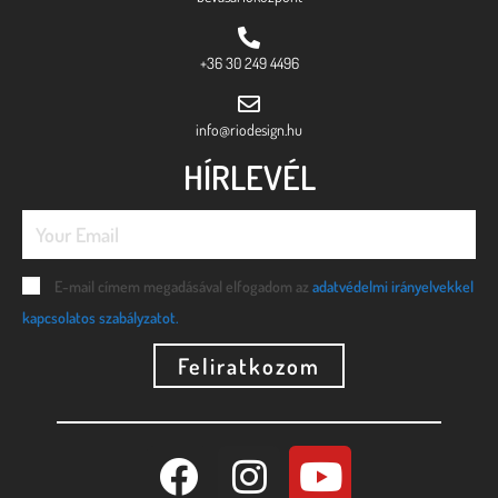
+36 30 249 4496
info@riodesign.hu
HÍRLEVÉL
E-mail címem megadásával elfogadom az
adatvédelmi irányelvekkel
kapcsolatos szabályzatot.
Feliratkozom