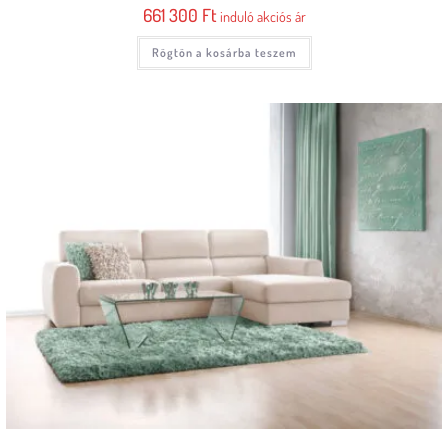
661 300
Ft
induló akciós ár
Rögtön a kosárba teszem