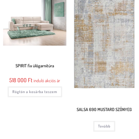
SPIRIT fix ülőgarnitúra
518 000
Ft
induló akciós ár
Rögtön a kosárba teszem
SALSA 690 MUSTARD SZŐNYEG
Tovább