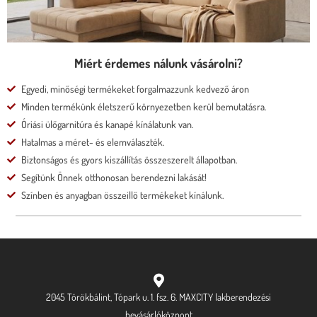
Megnézem
Miért érdemes nálunk vásárolni?
Egyedi, minőségi termékeket forgalmazzunk kedvező áron
Minden termékünk életszerű környezetben kerül bemutatásra.
Óriási ülőgarnitúra és kanapé kínálatunk van.
Hatalmas a méret- és elemválaszték.
Biztonságos és gyors kiszállítás összeszerelt állapotban.
Segítünk Önnek otthonosan berendezni lakását!
Színben és anyagban összeillő termékeket kínálunk.
2045 Törökbálint, Tópark u. 1. fsz. 6. MAXCITY lakberendezési
bevásárlóközpont