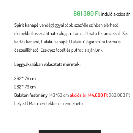
661 300
Ft
induló akciós ár
Spirit kanapé
vendégággyal több százféle színben elérhető,
elemekből összeállítható ülőgarnitúra, állítható fejtámlákkal. Két
karfás kanapé, L alakú kanapé, U alakú ülőgarnitúra forma is
összeállítható. Ezekhez fotelt és puffot is ajánlunk.
Leggyakrabban választott méretek:
262*176 cm
282*176 cm
Balaton festmény
: 140*60 cm
akciós ár: 144.000 Ft
(180.000 Ft
helyett) Más méretekben is rendelhető.