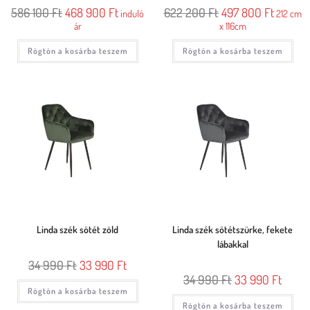
586 100
Ft
468 900
Ft
622 200
Ft
497 800
Ft
induló
212 cm
ár
x 116cm
Rögtön a kosárba teszem
Rögtön a kosárba teszem
Linda szék sötét zöld
Linda szék sötétszürke, fekete
lábakkal
34 990
Ft
33 990
Ft
34 990
Ft
33 990
Ft
Rögtön a kosárba teszem
Rögtön a kosárba teszem