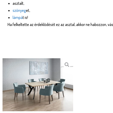
asztalt,
szőnyeg
et,
lámpá
t is!
Ha felkeltette az érdeklődését ez az asztal, akkor ne habozzon, v