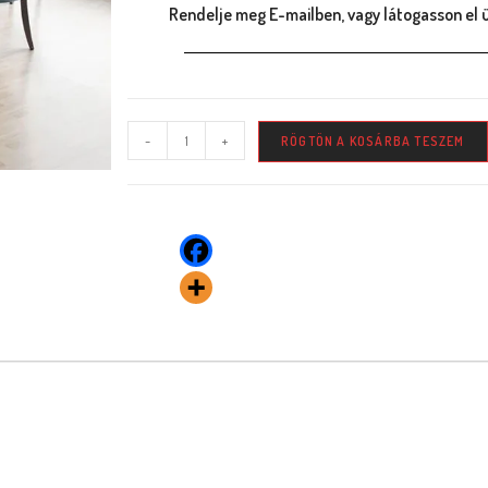
Rendelje meg E-mailben, vagy látogasson el 
-
+
RÖGTÖN A KOSÁRBA TESZEM