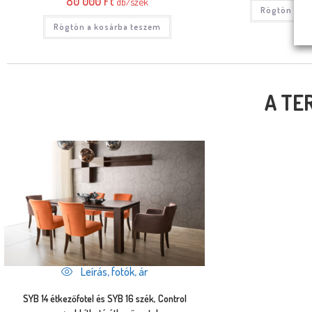
80 000
Ft
db/szék
Rögtön a ko
Rögtön a kosárba teszem
A TE
Leírás, fotók, ár
SYB 14 étkezőfotel és SYB 16 szék, Control