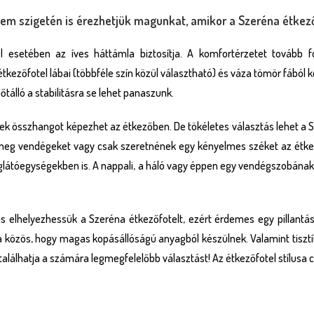
lem szigetén is érezhetjük magunkat, amikor a Szeréna étkező
esetében az íves háttámla biztosítja. A komfortérzetet tovább f
ezőfotel lábai (többféle szín közül választható) és váza tömör fából
tálló a stabilitásra se lehet panaszunk.
mek összhangot képezhet az étkezőben. De tökéletes választás lehet a S
 meg vendégeket vagy csak szeretnének egy kényelmes széket az étkez
églátóegységekben is. A nappali, a háló vagy éppen egy vendégszobának
 is elhelyezhessük a Szeréna étkezőfotelt, ezért érdemes egy pillantás
a közös, hogy magas kopásállóságú anyagból készülnek. Valamint tisztí
találhatja a számára legmegfelelőbb választást! Az étkezőfotel stílusa c