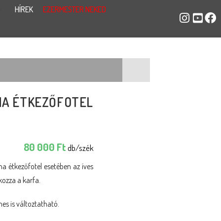
HÍREK
EZERMESTER NEKED
NA ÉTKEZŐFOTEL
80 000
Ft
db/szék
a étkezőfotel esetében az íves
kozza a karfa.
nes is változtatható.