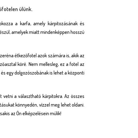
fotelen ülünk.
okozza a karfa, amely kárpitozásának és
 készül, amelyek miatt mindenképpen hosszú
zeréna étkezőfotel azok számára is, akik az
őasztal köré. Nem mellesleg, ez a fotel az
 és egy dolgozószobának is lehet a központi
t vetni a választható kárpitokra. Az összes
tásukat könnyedén, vízzel meg lehet oldani.
sakis az Ön elképzelésein múlik!