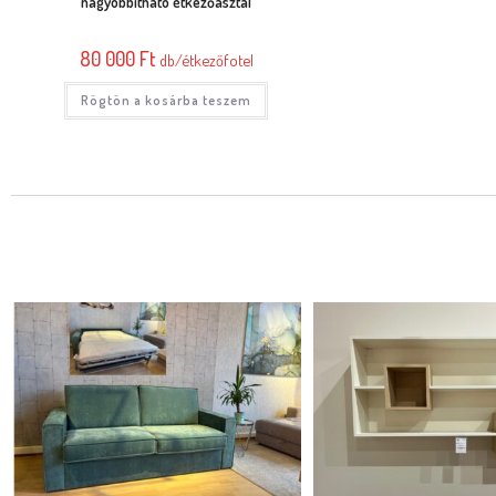
nagyobbítható étkezőasztal
80 000
Ft
db/étkezőfotel
Rögtön a kosárba teszem