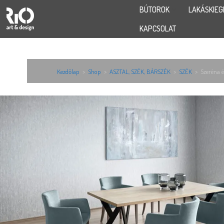
BÚTOROK
LAKÁSKIEG
KAPCSOLAT
Kezdőlap
>
Shop
>
ASZTAL, SZÉK, BÁRSZÉK
>
SZÉK
>
Szeréna é