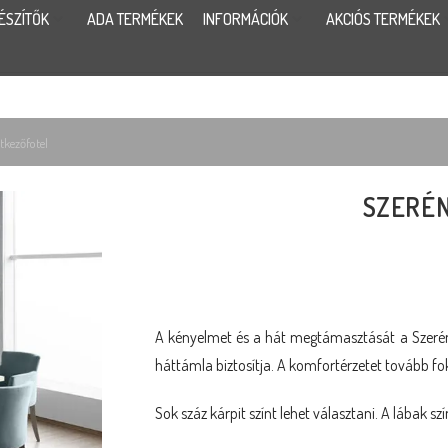
ÉSZÍTŐK
ADA TERMÉKEK
INFORMÁCIÓK
AKCIÓS TERMÉKEK
tkezőfotel
SZERÉ
A kényelmet és a hát megtámasztását a Szerén
háttámla biztosítja. A komfortérzetet tovább fo
Sok száz kárpit színt lehet választani. A lábak szí