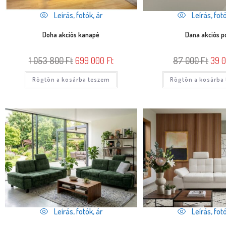
Leírás, fotók, ár
Leírás, fotó
Doha akciós kanapé
Dana akciós p
1 053 800
Ft
699 000
Ft
87 000
Ft
39 
Rögtön a kosárba teszem
Rögtön a kosárba
Leírás, fotók, ár
Leírás, fotó