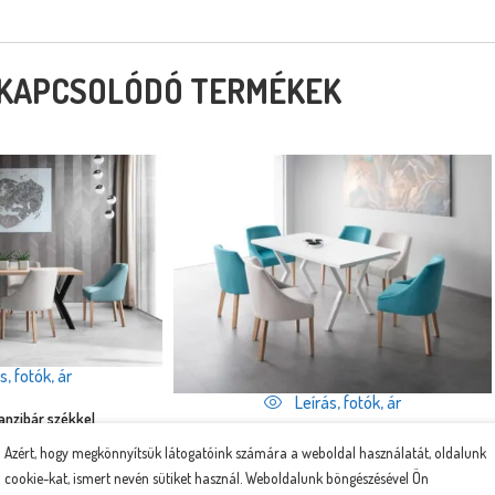
KAPCSOLÓDÓ TERMÉKEK
s, fotók, ár
Leírás, fotók, ár
Zanzibár székkel
Osaka étkezőasztal
Azért, hogy megkönnyítsük látogatóink számára a weboldal használatát, oldalunk
Ft
db/szék
cookie-kat, ismert nevén sütiket használ. Weboldalunk böngészésével Ön