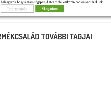
92 400
Ft
db/szék
beleegyezik, hogy a számítógépén, illetve mobil eszközén cookie-kat tároljunk.
sárba teszem
Testreszabás
Elfogadom
Rögtön a kosárba teszem
RMÉKCSALÁD TOVÁBBI TAGJAI