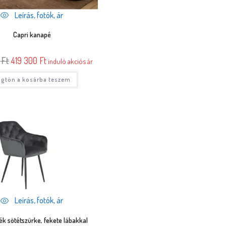
Leírás, fotók, ár
Capri kanapé
0
Ft
419 300
Ft
induló akciós ár
gtön a kosárba teszem
Leírás, fotók, ár
ék sötétszürke, fekete lábakkal