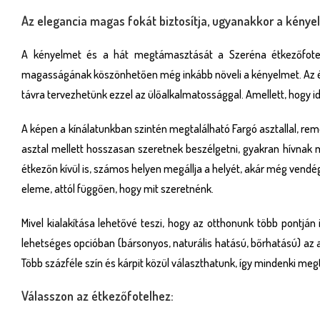
Az elegancia magas fokát biztosítja, ugyanakkor a kénye
A kényelmet és a hát megtámasztását a Szeréna étkezőfotel 
magasságának köszönhetően még inkább növeli a kényelmet. Az étk
távra tervezhetünk ezzel az ülőalkalmatossággal. Amellett, hogy idő
A képen a kínálatunkban szintén megtalálható Fargó asztallal, re
asztal mellett hosszasan szeretnek beszélgetni, gyakran hívnak
étkezőn kívül is, számos helyen megállja a helyét, akár még vend
eleme, attól függően, hogy mit szeretnénk.
Mivel kialakítása lehetővé teszi, hogy az otthonunk több pontján
lehetséges opcióban (bársonyos, naturális hatású, bőrhatású) az 
Több százféle szín és kárpit közül választhatunk, így mindenki meg
Válasszon az étkezőfotelhez: