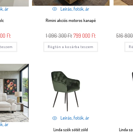
k, ár
Leírás, fotók, ár
olc
Rimini akciós motoros kanapé
000
Ft
1 096 300
Ft
799 000
Ft
516 80
 teszem
Rögtön a kosárba teszem
Rö
Leírás, fotók, ár
k, ár
Linda szék sötét zöld
Linda sz