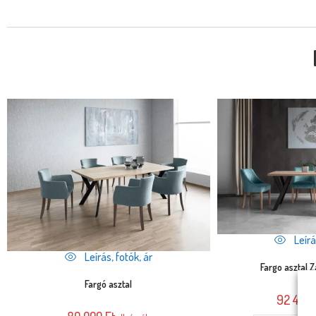
Leírá
Leírás, fotók, ár
Fargo asztal 
Fargó asztal
92 400